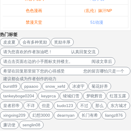
色色漫画
（乱伦）妹汁NP
禁漫天堂
51动漫
热门标签
皮皮夏
会有多种奖励
奖励丰厚
请为您喜欢的作者加油吧！ 认真回复交流
请点击页面右边的小手图标支持楼主。 阅读文章后
希望在回复那里留下您的心得感受 您的留言哪怕只是一个
建议都会成为作者创作的动力
burst89
ppaaoo
snow_xefd
冰凌宇
菊花好养
tankeyboge0204
keyprca
绫城幻雪
梦晓辉音
红莲玉露
皇者邪帝
不详
但是
kudo123
不过
那么
东方城才
xingxing209
幻想3000
dearnyan
长门有希
liangz876
廉访使
senglin08