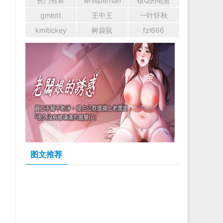
长门有希
whispernan
很Q的电鱼
gmlott
王中王
一叶怀秋
kmitickey
树袋鼠
fzl666
图文推荐