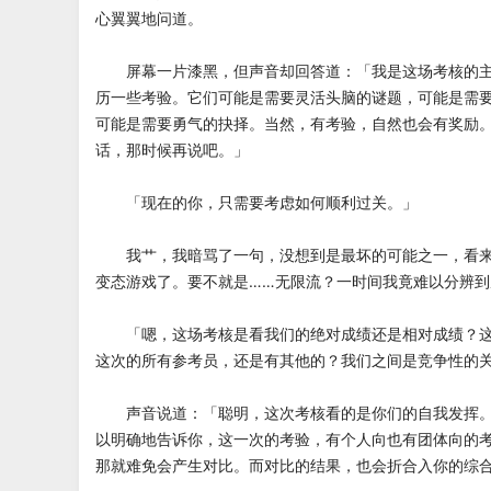
心翼翼地问道。
屏幕一片漆黑，但声音却回答道：「我是这场考核的主
历一些考验。它们可能是需要灵活头脑的谜题，可能是需
可能是需要勇气的抉择。当然，有考验，自然也会有奖励
话，那时候再说吧。」
「现在的你，只需要考虑如何顺利过关。」
我艹，我暗骂了一句，没想到是最坏的可能之一，看来
变态游戏了。要不就是……无限流？一时间我竟难以分辨
「嗯，这场考核是看我们的绝对成绩还是相对成绩？这
这次的所有参考员，还是有其他的？我们之间是竞争性的
声音说道：「聪明，这次考核看的是你们的自我发挥。
以明确地告诉你，这一次的考验，有个人向也有团体向的
那就难免会产生对比。而对比的结果，也会折合入你的综