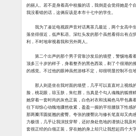
的丽人。若不是身着高中校服的话，我倒是会觉得她是个
我没看错的话，这俩应该是本市十七中的学生。
我为了凑近电视跟声音对话离茶几最近，两个女高中生
落坐得很近，低声私语。深红头发的那个虽然看得出有点
利，不时地审视着我和另外两人。
第二个出声的那个男子背靠沙发后的墙壁，警惕地看着
顶多三十岁的样子，身着整齐的黑色西装，剃了个很潮的
的感觉。不过他的眼神虽然游移不定，却很明显控制不住
那人则是坐在我对面的墙壁，几乎可以直直对上视线的
脸，桃花眼，琼玉肤，朱红唇，当真是个勾人魂魄的狐狸
她穿着一套时尚的灰色正装，白色衬衣和浅褐色马甲包裹
往下却惊心动魄地骤然收紧，盈盈一握的平坦腰肢下性感
那两瓣浑圆挺翘的蜜臀。夸张的腰臀比与修长笔直却又肉
力极强，几乎让我演技穿帮，还好身处危地的谨慎让我及
套很正经的白领正装，穿在她的身上却只让我想起四个大