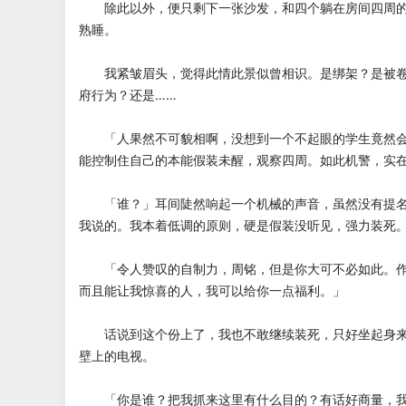
除此以外，便只剩下一张沙发，和四个躺在房间四周的
熟睡。
我紧皱眉头，觉得此情此景似曾相识。是绑架？是被卷
府行为？还是……
「人果然不可貌相啊，没想到一个不起眼的学生竟然会
能控制住自己的本能假装未醒，观察四周。如此机警，实
「谁？」耳间陡然响起一个机械的声音，虽然没有提名
我说的。我本着低调的原则，硬是假装没听见，强力装死
「令人赞叹的自制力，周铭，但是你大可不必如此。作
而且能让我惊喜的人，我可以给你一点福利。」
话说到这个份上了，我也不敢继续装死，只好坐起身来
壁上的电视。
「你是谁？把我抓来这里有什么目的？有话好商量，我