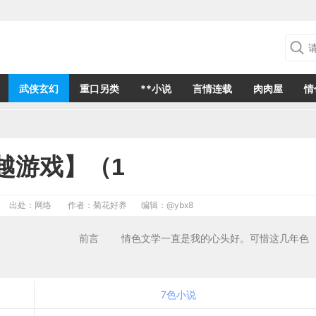
武侠玄幻
重口另类
**小说
言情连载
肉肉屋
情
越游戏】（1
出处：网络
作者：菊花好养
编辑：
@ybx8
556 前言 情色文学一直是我的心头好。可惜这几年色
7色小说