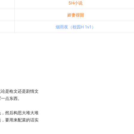
5H小说
娇妻很甜
烟雨夜（校园H 1v1）
论是枪文还是剧情文
写一点东西。
，然后构思大堆大堆
题，要用来配菜的话实