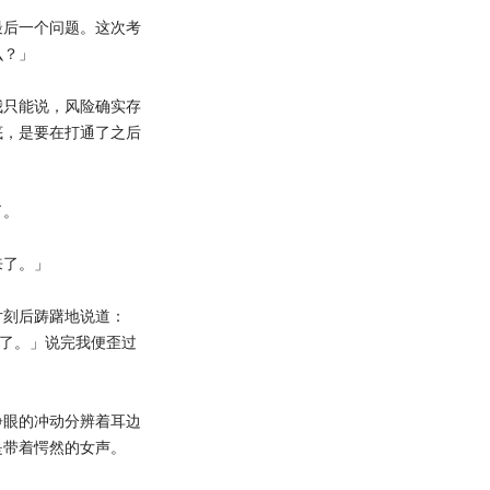
后一个问题。这次考
么？」
只能说，风险确实存
底，是要在打通了之后
了。
了。」
刻后踌躇地说道：
费了。」说完我便歪过
眼的冲动分辨着耳边
是带着愕然的女声。