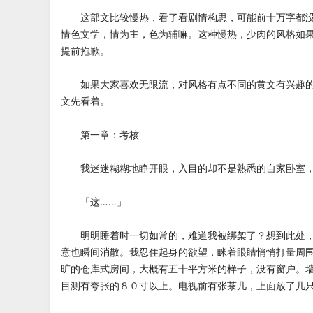
这部文比较慢热，看了看剧情构思，可能前十万字都没
情色文学，情为主，色为辅嘛。这种慢热，少肉的风格如
提前抱歉。
如果大家喜欢无限流，对风格有点不同的黄文有兴趣的
文先看着。
第一章：考核
我迷迷糊糊地睁开眼，入目的却不是熟悉的自家卧室，
「这……」
明明睡着时一切如常的，难道我被绑架了？想到此处，
意也瞬间消散。我忍住起身的欲望，眯着眼睛悄悄打量周
旷的仓库式房间，大概有五十平方米的样子，没有窗户。
目测有夸张的８０寸以上。电视前有张茶几，上面放了几