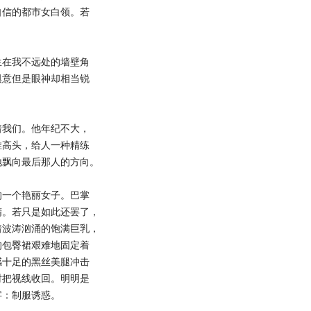
自信的都市女白领。若
在我不远处的墙壁角
惧意但是眼神却相当锐
我们。他年纪不大，
推高头，给人一种精练
地飘向最后那人的方向。
一个艳丽女子。巴掌
精。若只是如此还罢了，
着波涛汹涌的饱满巨乳，
的包臀裙艰难地固定着
感十足的黑丝美腿冲击
时把视线收回。明明是
字：制服诱惑。