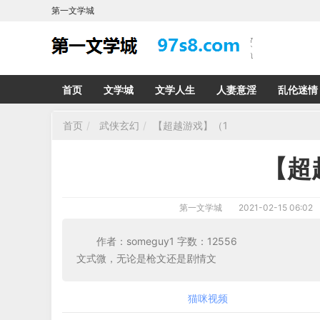
第一文学城
首页
文学城
文学人生
人妻意淫
乱伦迷情
首页
武侠玄幻
【超越游戏】（1
【超
第一文学城
2021-02-15 06:02
作者：someguy1 字数：12
文式微，无论是枪文还是剧情文
猫咪视频