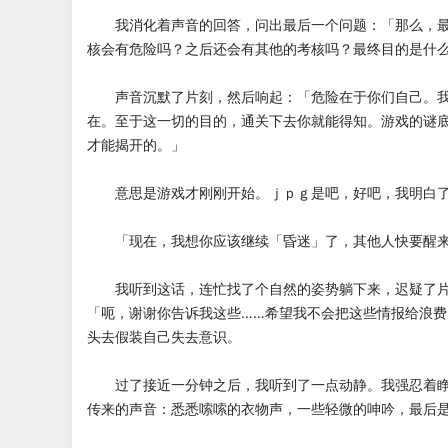
我消化着声音的回答，问出最后一个问题：「那么，最
核会有危险吗？之后还会有其他的考核吗？最终目的是什
声音沉默了片刻，然后响起：「危险在于你们自己。我
在。至于这一切的目的，通关下去你就能得知。游戏的谜
才能揭开的。」
意思是游戏才刚刚开始。ｊｐｇ是吧，好吧，我明白
「现在，我想你应该继续「昏迷」了，其他人快要醒来
我听到这话，连忙找了个自然的姿势躺下来，迟疑了片
「呃，谢谢你告诉我这些……希望我不会把这些情报给浪
头去假装自己失去意识。
过了接近一分钟之后，我听到了一点动静。我强忍着睁
传来的声音：悉悉嗦嗦的衣物声，一些轻微的呻吟，最后