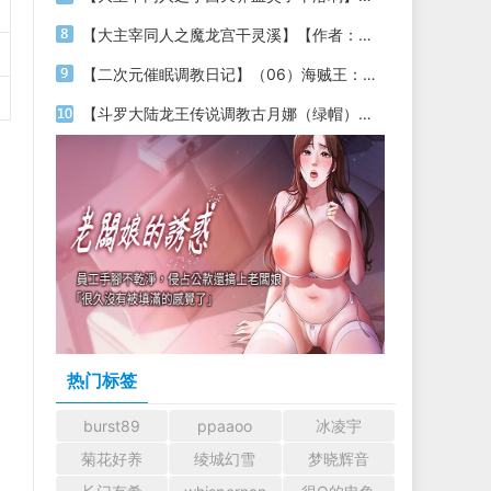
【大主宰同人之魔龙宫干灵溪】【作者：不详】
【二次元催眠调教日记】（06）海贼王：成为天龙人买下幼年海贼女帝，将其调教成乖巧的精液肉壶【作者：月隐云海】
【斗罗大陆龙王传说调教古月娜（绿帽）】【作者：迟缓喵】
热门标签
burst89
ppaaoo
冰凌宇
菊花好养
绫城幻雪
梦晓辉音