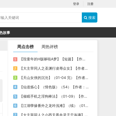
登录
注册
搜索
色故事
周点击榜
周热评榜
【毁童年的H版哆啦A梦】【短篇】【作者：flyingbed】
【大主宰同人之圣渊行凌辱众女】【作者：不详】
【天山女侠的沉沦】（01-04 完）【作者：老浩子】
【仙道炼心】（情色版）（54）【作者：至尊宝宝】
【催眠手机之淫狗棒法】（01-09）【作者：478030806（shine）】
【江湖孽缘番外之龙吟浅滩】（续）（01-02）作者：八云
【大主宰同人之小西天界血灵子干洛璃】【作者：不详】