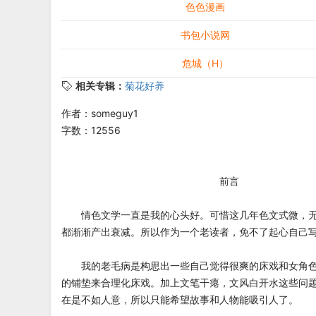
色色漫画
书包小说网
危城（H）
相关专辑：
菊花好养
作者：someguy1
字数：12556
前言
情色文学一直是我的心头好。可惜这几年色文式微，无
都渐渐产出衰减。所以作为一个老读者，免不了起心自己
我的老毛病是构思出一些自己觉得很爽的床戏和女角色
的铺垫来合理化床戏。加上文笔干瘪，文风白开水这些问
在是不如人意，所以只能希望故事和人物能吸引人了。