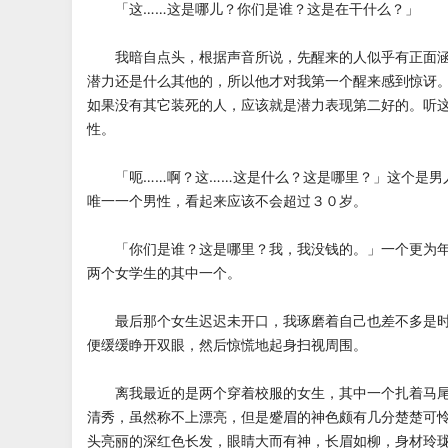
「这……这是哪儿？你们是谁？这是在干什么？」
我暗自点头，根据声音所说，先醒来的人似乎有正面涵
潜力还是什么其他的，所以他才对我第一个醒来感到惊讶
如果没有其它装死的人，应该就是潜力表现第二好的。听
性。
「呃……啊？这……这是什么？这是哪里？」这个是男
唯一一个男性，看起来应该不会超过３０岁。
「你们是谁？这是哪里？我，我没钱的。」一个更为年
两个女学生的其中一个。
最后那个女生迟迟未开口，我琢磨着自己也差不多是时
便缓缓睁开双眼，然后惊慌地起身扫视周围。
离我最近的是两个穿着校服的女生，其中一个扎着马尾
清秀，虽然称不上漂亮，但是蹙眉的神色颇有几分楚楚可
头亮丽的深红色长发，眼睛大而有神，长眉如柳，身材玲